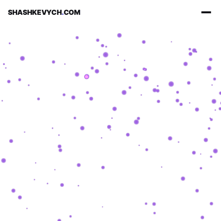
SHASHKEVYCH
.
COM