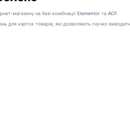
рнет-магазину на базі комбінації
Elementor
та
ACF
.
нь для карток товарів, які дозволяють гнучко виводит
 процесу оформлення замовлення (Checkout) під локаль
ювати
та нових