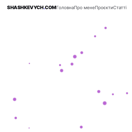
SHASHKEVYCH
.
COM
Головна
Про мене
Проєкти
Статті