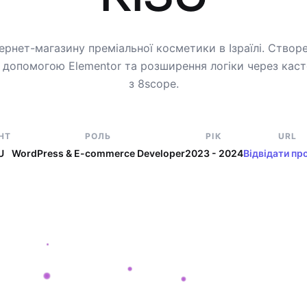
ернет-магазину преміальної косметики в Ізраїлі. Створ
а допомогою Elementor та розширення логіки через каст
з 8scope.
НТ
РОЛЬ
РІК
URL
U
WordPress & E-commerce Developer
2023 - 2024
Відвідати пр