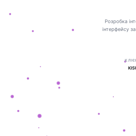
Розробка інт
інтерфейсу з
КЛІЄ
KIS