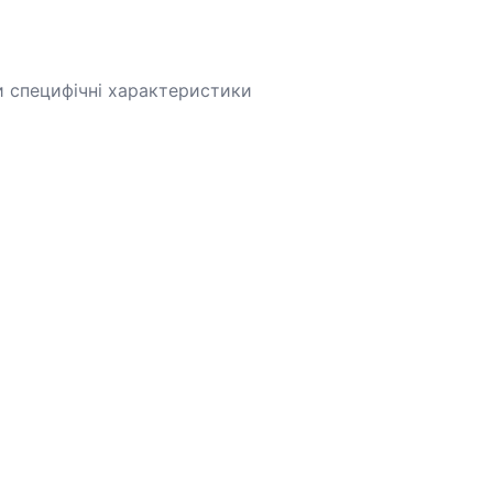
и специфічні характеристики
ний e-commerce ринок.