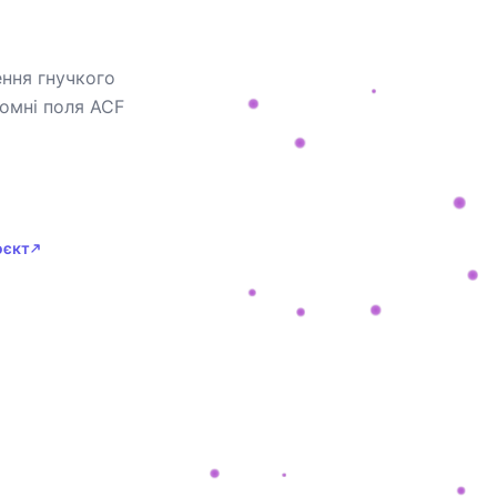
ення гнучкого
омні поля ACF
оєкт