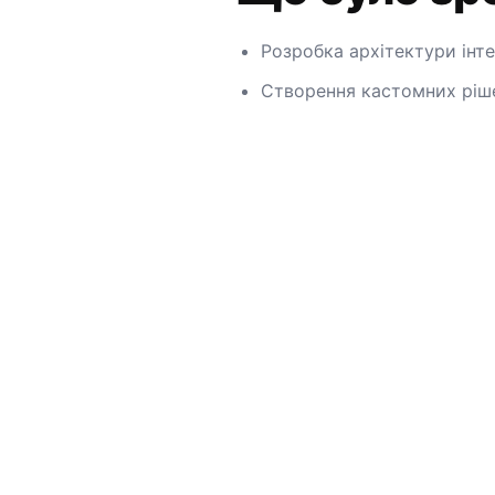
Розробка архітектури інте
Створення кастомних ріше
косметичних засобів.
Оптимізація та адаптація
Давайте прац
разом
Завжди відкритий до цікавих проектів 