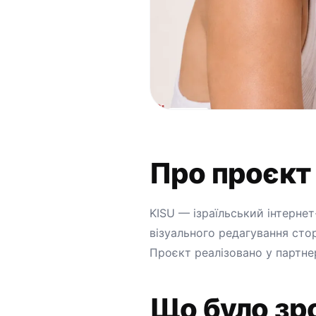
Про проєкт
KISU — ізраїльський інтерне
візуального редагування стор
Проєкт реалізовано у партнер
Що було зр