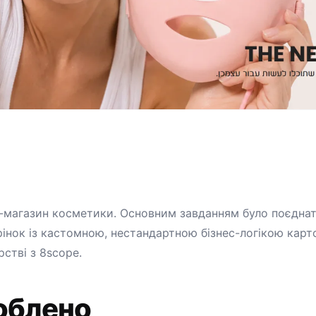
т-магазин косметики. Основним завданням було поєдна
інок із кастомною, нестандартною бізнес-логікою карто
стві з 8scope.
облено