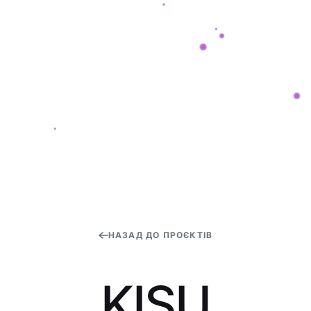
НАЗАД ДО ПРОЄКТІВ
K
I
S
U