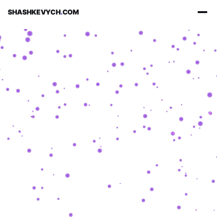
SHASHKEVYCH
.
COM