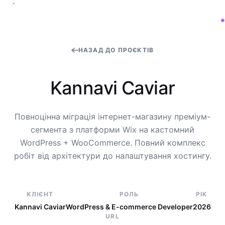
НАЗАД ДО ПРОЄКТІВ
K
a
n
n
a
v
i
C
a
v
i
a
r
Повноцінна міграція інтернет-магазину преміум-
сегмента з платформи Wix на кастомний
WordPress + WooCommerce. Повний комплекс
робіт від архітектури до налаштування хостингу.
КЛІЄНТ
РОЛЬ
РІК
Kannavi Caviar
WordPress & E-commerce Developer
2026
URL