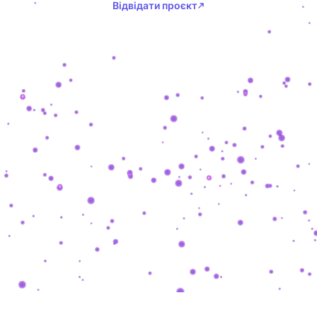
Відвідати проєкт
SHASHKEVYCH
.
COM