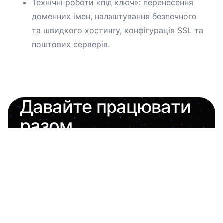
Технічні роботи «під ключ»: перенесення
доменних імен, налаштування безпечного
та швидкого хостингу, конфігурація SSL та
поштових серверів.
Давайте працювати
разом
Завжди відкритий до цікавих проектів та
нових пропозицій.
oleh.shashkevych.ua@gmail.com